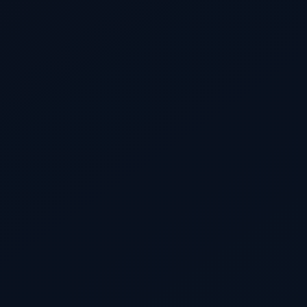
利物浦凭主场优势全力施压，拼抢
撕，争议未平终场哨响，曼城以21的。
替补席气氛凝重，主帅热苏斯赛后被问
僵持到底C罗拒绝出战剩余。
2月11日，注定是球迷睡不着的一
续打磨模型，把更专业更靠谱的足。
标签:
赛后圣安东尼奥马刺调整名单以