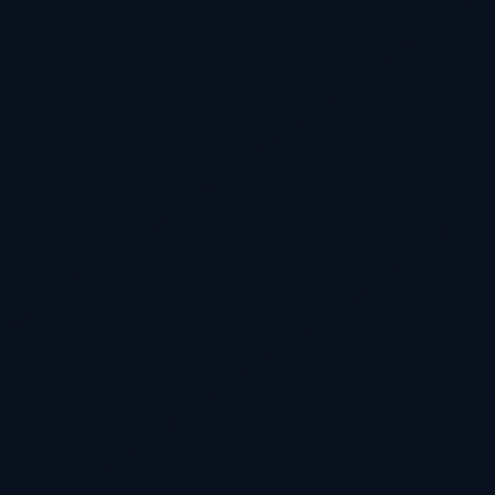
国职业篮球运动员，司职小前锋，绰号“小
秀中于首轮第1顺位被克利夫兰骑士队选中，
技术特点詹姆斯身高。
是13121日足坛最大争议焦点全
后续，德甲英超的赛事将。