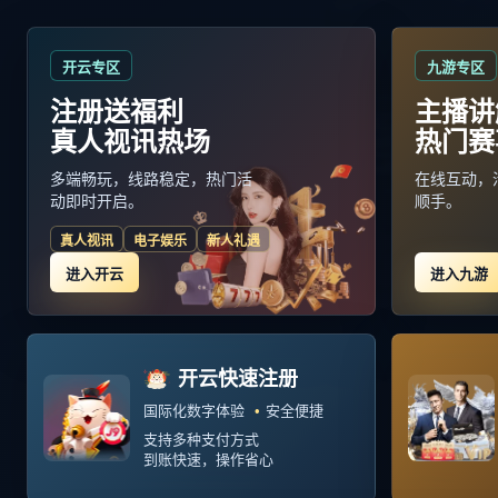
爱游戏-包含赛后圣安东
议环节打磨，球迷炸锅，
xjunn
5个月前
(03-13)
足球赛
10马努吉诺比利圣安东尼奥马刺 上赛
注网站
那充满不确定性，动过手术的
开
季吉诺比利缺阵了
九游
一半比赛，这其中
L全球总决赛
那32岁的躯体已经伤痕累
最近不少人都在吐槽锡安威廉姆斯