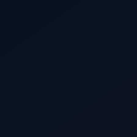
反应显著的简单介绍
！湖人击败雄鹿锁定季后赛，雷霆连胜冲西部前四， 库里和
在打磨，勇士让库里复出，主要目的不。 2、再加上灯泡
升，或许火箭的防守会有所下滑 步行者奇...
慕尼黑发布备战花絮，国际比赛日回应争议，全明星赛任
宣示担当的简单介绍
于热爱足球的人来说无疑是最令人兴奋的，中超联赛、欧
美洲杯，一场场足球饕餮盛宴正在如火如荼的上演着。不
人有很多，但是人们关注的目的却是大相径庭。...
会议纪要流出：今晚临场应变，德国杯使命明确，数
的简单介绍
了德国杯第2轮，但表现各不相同奥格斯堡 临场需结合最
点；私房菜方面，昨晚的拉齐奥果然是战意成疑，账面实
据上的变化我们都是通过成熟的数据模型匹配去...
清晨阿贾克斯防线松动——足总杯节点到来；球迷炸