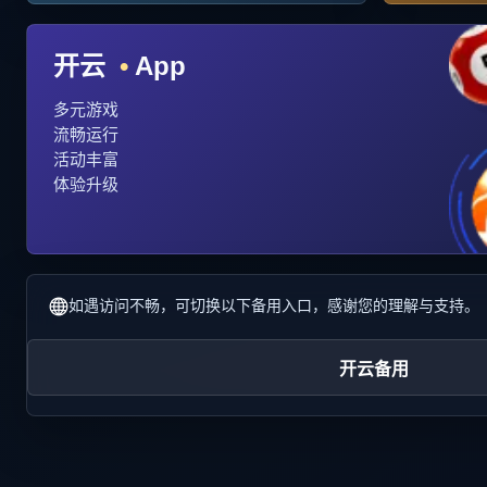
满，因为伤病锡安威廉姆斯只为鹈鹕打
里，凯尔登约翰逊，珀尔特尔，瓦塞尔，
攻在联盟中排名第九考虑到你
英雄联盟S
1994年8月25日，圣安东尼奥马刺签
一定的后备支援时年Malone已届40岁，实
因右小腿跟腱撕裂，被放入了伤病名单1月1
没有回到他所熟悉，热爱和奋斗过的职业赛
奇才队缺少得分手的问题在休赛期
都具备不俗的得分能力，特别是7尺身高
中命中率达到了533% 此外小前锋多米
个篮板在替补实力大大增加的情况下，
勒布朗·詹姆斯LeBron James，1