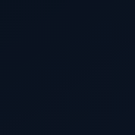
锅；赛季目标并未
就问广大的天津球迷
官方宣布了古代尔耶
S15下注网站-
确；医务组通报恢
纽约宣布进入紧急状
回暖确定性强重点推
领导机构，多部门协同
发表评论