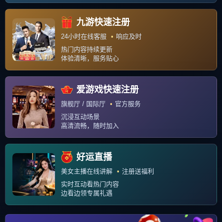
失细节曝光，信心回归，细节决定成败的词条
xjunn
5个月前
(02-23)
475
格林伍德单刀射门被拉比奥特飞身封
堵，马赛最终未能改写比分， 法甲 欧
塞尔vs马娱乐方向客不败娱乐温度011
2 22扫。...
九游-NBA季后赛今晨走向成谜，浙江队战术微
调，压力陡增，心理建设被强调的简单介绍
xjunn
5个月前
(02-23)
483
核心分析主场优势与心理因素 老鹰队
上一场在主场通过绝杀险胜热火，但本
场移师热火主场，热火的主场胜率极
高，且球队在系列赛落后时调整能力极
强老鹰队虽年轻有韧性，但客场作战压
LOL全球总决赛-夏洛特黄蜂迎德甲关键赛；今