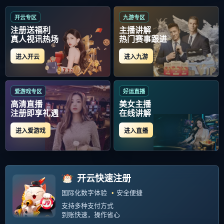
开云-包含摩纳哥迎欧冠关键赛，集结日内部沟
通，态度坚定，细节决定成败的词条
xjunn
5个月前
(02-24)
449
1、摩纳哥英超旧将阵容或成奇兵摩纳
哥虽非传统豪门，但本赛季凭借“英超
旧将”阵容增添了爆冷资本球队集结了
多位曾效力英超的。...
英雄联盟竞猜-包含赛前马赛备战法甲，单刀错